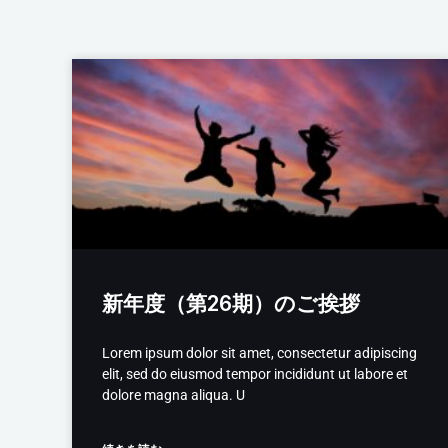
新年度（第26期）のご挨拶
Lorem ipsum dolor sit amet, consectetur adipiscing
elit, sed do eiusmod tempor incididunt ut labore et
dolore magna aliqua. U